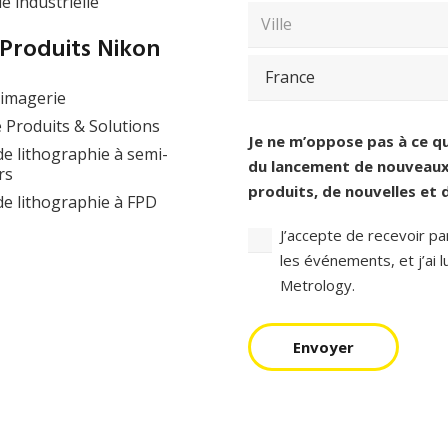
e industrielle
mail
Saisissez
(Nécessaire)
Code
un
postal
Produits Nikon
e-
/
Ville
mail
et
’imagerie
pays
(Nécessaire)
Pays
 Produits & Solutions
Consentement
(Nécessaire)
Je ne m’oppose pas à ce q
e lithographie à semi-
du lancement de nouveaux 
rs
produits, de nouvelles et
e lithographie à FPD
J’accepte de recevoir pa
les événements, et j’ai l
Metrology.
Envoyer