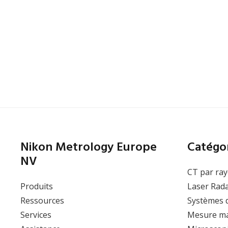
CFI T
5x
(NA/W
CFI T
MUE4
20x
(NA/W
CFI T
MUE4
100x
(NA/W
MUE4
Nikon Metrology Europe
Catégor
NV
CT par ray
Produits
Laser Rad
Ressources
Systèmes 
Services
Mesure ma