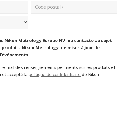
Confirmez
l’e-
mail
Code
postal
ue Nikon Metrology Europe NV me contacte au sujet
produits Nikon Metrology, de mises à jour de
 d’événements.
r e-mail des renseignements pertinents sur les produits et
u et accepté la
politique de confidentialité
de Nikon