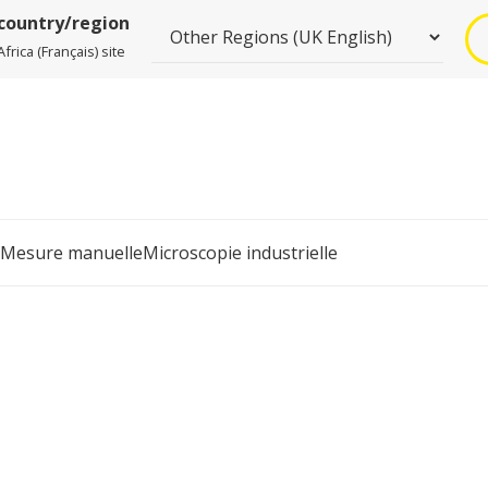
 country/region
rica (Français) site
Mesure manuelle
Microscopie industrielle