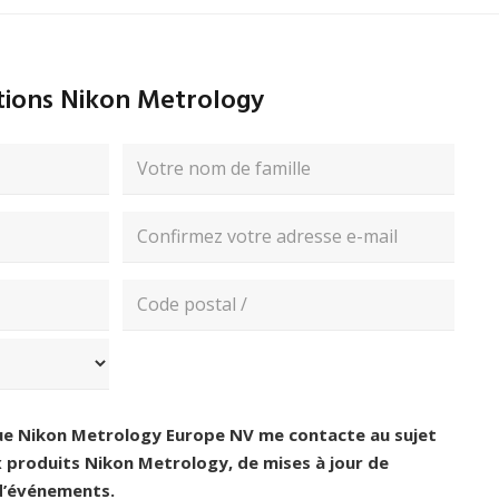
Solutions EV Battery –
Systèmes de mesure
ations Nikon Metrology
vidéo NEXIV
Nom
Afficher l’évènement
Confirmez
l’e-
mail
Code
postal
ue Nikon Metrology Europe NV me contacte au sujet
produits Nikon Metrology, de mises à jour de
 d’événements.