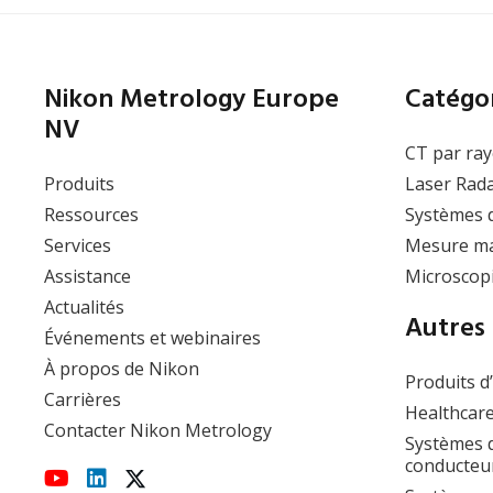
Lyon
19 au 21 mai 2026
Journées COFREND 2026
Nikon Metrology Europe
Catégor
NV
CT par ray
Produits
Laser Rad
Ressources
Systèmes 
Afficher l’évènement
Services
Mesure ma
Assistance
Microscopi
Actualités
Autres 
Événements et webinaires
À propos de Nikon
Produits d
Carrières
Healthcare
Contacter Nikon Metrology
Systèmes d
conducteu