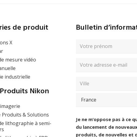
15 janvier 2026
Journée Portes Ouvertes
– Mesure Vidéo &
ies de produit
Bulletin d’inform
Microscopie à Lisses (91),
France
ons X
Nom
complet
ar
(Nécessaire)
Prénom
de mesure vidéo
Adresse
Afficher l’évènement
nuelle
e-
e industrielle
mail
Saisissez
(Nécessaire)
Code
un
postal
Produits Nikon
e-
/
Ville
mail
et
’imagerie
pays
(Nécessaire)
Pays
 Produits & Solutions
Consentement
(Nécessaire)
Je ne m’oppose pas à ce q
e lithographie à semi-
du lancement de nouveaux 
rs
produits, de nouvelles et