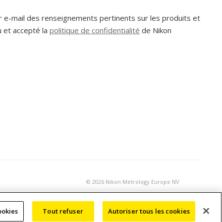
r e-mail des renseignements pertinents sur les produits et
u et accepté la
politique de confidentialité
de Nikon
©
2026 Nikon Metrology Europe NV
ookies
Tout refuser
Autoriser tous les cookies