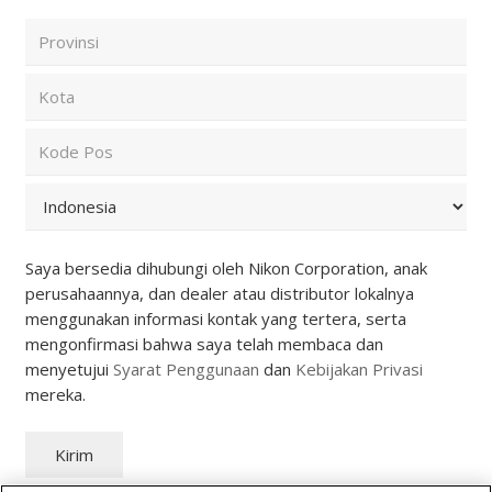
Confirm
Kode
Email
Pos
dan
City
Negara
(Required)
State
/
Province
ZIP
/
/
Region
Postal
Country
Code
Saya bersedia dihubungi oleh Nikon Corporation, anak
perusahaannya, dan dealer atau distributor lokalnya
menggunakan informasi kontak yang tertera, serta
mengonfirmasi bahwa saya telah membaca dan
menyetujui
Syarat Penggunaan
dan
Kebijakan Privasi
mereka.
Kirim