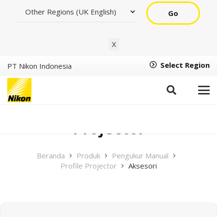
Go
X
Select Region
PT Nikon Indonesia
Aksesori Profile
Projector
Beranda
Produk
Pengukur Manual
Profile Projector
Aksesori