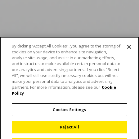
By clicking “Accept All Cookies”, you agree to the storing of
cookies on your device to enhance site navigation,
analyze site usage, and assist in our marketing efforts,
and instruct us to make available certain personal data to
our analytics and advertising partners. If you click "Reject
All", we will still use strictly necessary cookies but will not
Nikon meluncurkan
make your personal data to analytics and advertising
partners. For more information, please see our
Cookie
Policy
sistem pemeriksaan
mikrofokus 450kV
Cookies Settings
ukuran sedang
Reject All