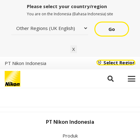
Please select your country/region
You are on the Indonesia (Bahasa Indonesia) site
Go
X
Halaman tidak
Select Region
PT Nikon Indonesia
ditemukan
Tautan yang Anda buka mungkin rusak, atau halaman
tersebut telah dihapus.
PT Nikon Indonesia
Produk