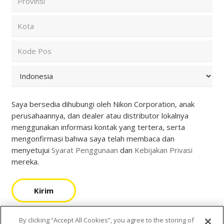
Pos
dan
City
Negara
(Required)
State
/
Province
ZIP
/
/
Region
Postal
Country
Code
Saya bersedia dihubungi oleh Nikon Corporation, anak
perusahaannya, dan dealer atau distributor lokalnya
menggunakan informasi kontak yang tertera, serta
mengonfirmasi bahwa saya telah membaca dan
menyetujui
Syarat Penggunaan
dan
Kebijakan Privasi
mereka.
Kirim
By clicking “Accept All Cookies”, you agree to the storing of