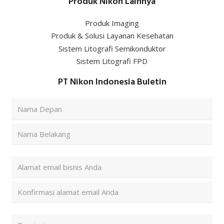
Produk Nikon Lainnya
Produk Imaging
Produk & Solusi Layanan Kesehatan
Sistem Litografi Semikonduktor
Sistem Litografi FPD
PT Nikon Indonesia Buletin
Nama
Lengkap
(Required)
First
Last
Alamat
Email
(Required)
Enter
Email
Confirm
Kode
Email