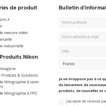
ies de produit
Bulletin d’inform
ons X
Nom
complet
ar
(Nécessaire)
Prénom
de mesure vidéo
Adresse
nuelle
e-
e industrielle
mail
Saisissez
(Nécessaire)
Code
un
postal
Produits Nikon
e-
/
Ville
mail
et
’imagerie
pays
(Nécessaire)
Pays
 Produits & Solutions
Consentement
(Nécessaire)
Je ne m’oppose pas à ce q
e lithographie à semi-
du lancement de nouveaux 
rs
produits, de nouvelles et
e lithographie à FPD
J’accepte de recevoir pa