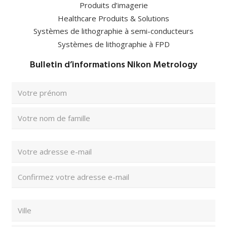
Produits d’imagerie
Healthcare Produits & Solutions
Systèmes de lithographie à semi-conducteurs
Systèmes de lithographie à FPD
Bulletin d’informations Nikon Metrology
Nom
complet
(Nécessaire)
Prénom
Nom
Adresse
e-
mail
Saisissez
(Nécessaire)
un
e-
Confirmez
Code
mail
l’e-
postal
mail