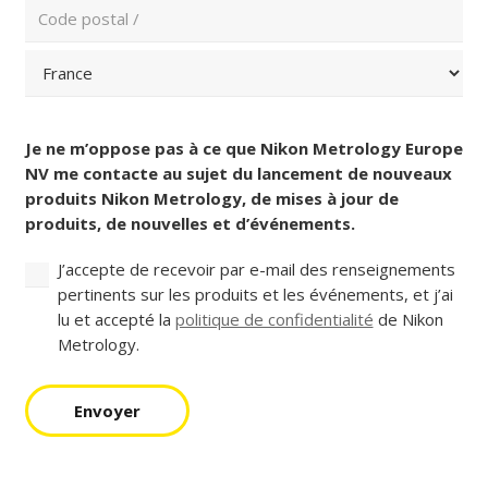
/
Ville
et
pays
(Nécessaire)
Code
postal
Pays
Consentement
(Nécessaire)
Je ne m’oppose pas à ce que Nikon Metrology Europe
NV me contacte au sujet du lancement de nouveaux
produits Nikon Metrology, de mises à jour de
produits, de nouvelles et d’événements.
J’accepte de recevoir par e-mail des renseignements
pertinents sur les produits et les événements, et j’ai
lu et accepté la
politique de confidentialité
de Nikon
Metrology.
Envoyer