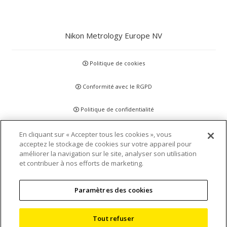
Nikon Metrology Europe NV
Politique de cookies
Conformité avec le RGPD
Politique de confidentialité
Clause de non-responsabilité
En cliquant sur « Accepter tous les cookies », vous
acceptez le stockage de cookies sur votre appareil pour
améliorer la navigation sur le site, analyser son utilisation
Déclarations et politiques
et contribuer à nos efforts de marketing.
Agrément et certification
Paramètres des cookies
Conditions générales
Tout refuser
Plan du site