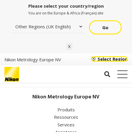
Please select your country/region
You are on the Europe & Africa (Français) site
Go
39 rue du bois chaland
X
Select Region
Nikon Metrology Europe NV
Journées Portes
Nikon Metrology Europe NV
Ouvertes Nikon
Metrology France
Produits
Ressources
Services