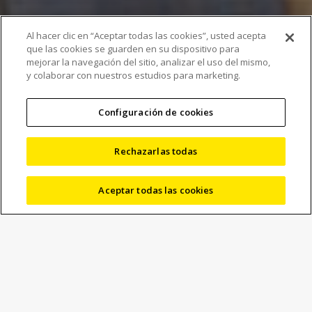
Investigación básica
Al hacer clic en “Aceptar todas las cookies”, usted acepta
que las cookies se guarden en su dispositivo para
sobre microestructura
mejorar la navegación del sitio, analizar el uso del mismo,
y colaborar con nuestros estudios para marketing.
de componentes
fabricados de manera
Configuración de cookies
aditiva utilizando TC de
Rechazarlas todas
rayos X
Aceptar todas las cookies
La Universidad de Nebraska-Lincoln invierte en
el sistema de tomografía computarizada de
Nikon Metrology para que la TC de rayos X
esté disponible para la academia y la industria
en las Grandes Llanuras.