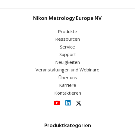
CFI 10X CM
14.5mm), MAK10150
crossline reticule
with dioptre
High eye-
adjustment
Nikon Metrology Europe NV
point/ultra-wide
(F.O.B.22mm),
field (for ECLIPS
MAK12105
series, OPIPHOT,
Produkte
EPIPHOT),
Ressourcen
MAK30105
Service
Support
Neuigkeiten
Veranstaltungen und Webinare
Über uns
Karriere
Kontaktieren
Produktkategorien