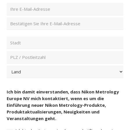
Nachname
E-
Mail-
Adresse
E-
(erforderlich)
Mail
eingeben
E-
PLZ
Mail
/
bestätigen
Postleitzahl
Stadt
und
Land
(erforderlich)
PLZ
Land
Einwilligung
(erforderlich)
Ich bin damit einverstanden, dass Nikon Metrology
Europe NV mich kontaktiert, wenn es um die
Einführung neuer Nikon Metrology-Produkte,
Produktaktualisierungen, Neuigkeiten und
Veranstaltungen geht.