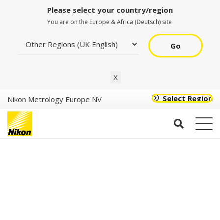
Please select your country/region
You are on the Europe & Africa (Deutsch) site
Go
Okular
X
Select Region
Nikon Metrology Europe NV
High eye-
point/wide field
(for OPTIPHOT,
High eye-
EPIPHOT),
point/wide field
MBJ20105
(for ECLIPS series),
CFI 15X with
MAK10110
dioptre
adjustment (F.O.V.