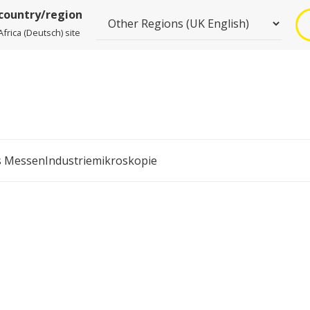
 country/region
frica (Deutsch) site
s Messen
Industriemikroskopie