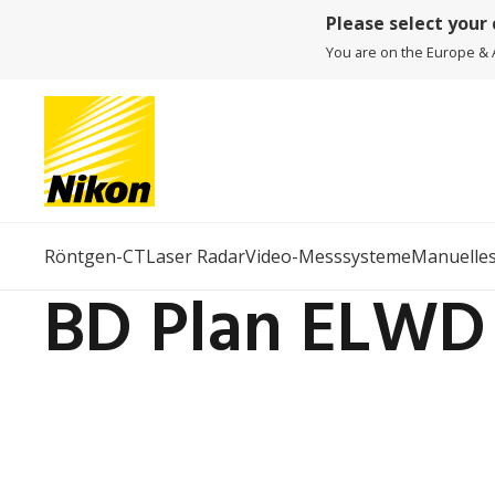
Please select your
You are on the Europe & A
Röntgen-CT
Laser Radar
Video-Messsysteme
Manuelle
BD Plan ELWD