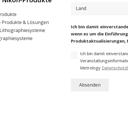
 Nikon-Produkte
eingeben
Postleitzahl
Stadt
und
rodukte
Land
(erforderlich)
Land
e Produkte & Lösungen
Einwilligung
(erforderlich)
Ich bin damit einverstand
 Lithographiesysteme
wenn es um die Einführun
graphiesysteme
Produktaktualisierungen, 
Ich bin damit einversta
Veranstaltungsinformatio
Metrology
Datenschutz
Absenden