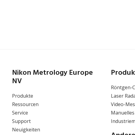
CFI T
20x
(NA/W
CFI T
MUE6
100x
(NA/W
MUE6
Nikon Metrology Europe
Produk
NV
Röntgen-
Produkte
Laser Rad
Ressourcen
Video-Mes
Service
Manuelles
Support
Industrie
Neuigkeiten