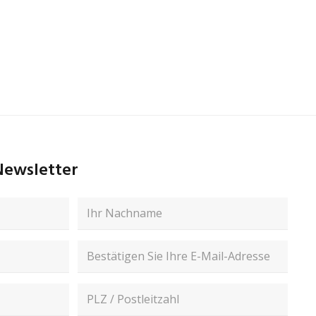
CFI TU Plan BD ELWD
50x
(NA/WD:0.6/11.0mm),
MUE61500
Newsletter
Nachname
E-
Mail